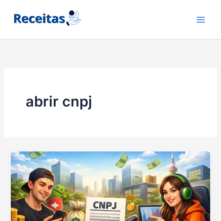
Ir
para
o
conteúdo
abrir cnpj