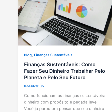
,
Blog
Finanças Sustentáveis
Finanças Sustentáveis: Como
Fazer Seu Dinheiro Trabalhar Pelo
Planeta e Pelo Seu Futuro
leossilva005
Como funcionam as finanças sustentáveis:
dinheiro com propósito e pegada leve
Você já parou pra pensar que seu dinheiro