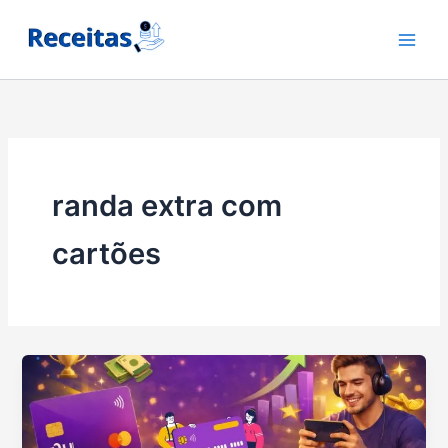
Ir
para
o
conteúdo
randa extra com
cartões