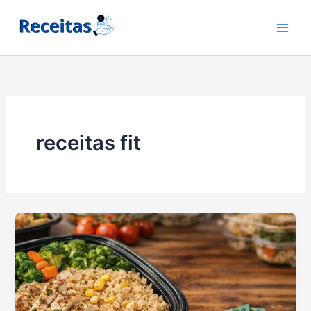
Ir
para
o
conteúdo
receitas fit